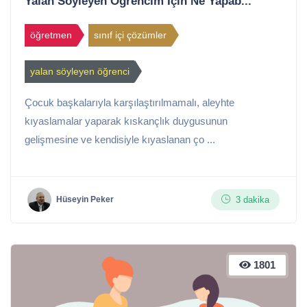
Yalan Söyleyen Öğrencim İçin Ne Yapab...
öğretmen
sınıf içi çözümler
yalan söyleyen öğrenci
Çocuk başkalarıyla karşılaştırılmamalı, aleyhte
kıyaslamalar yaparak kıskançlık duygusunun
gelişmesine ve kendisiyle kıyaslanan ço ...
3 dakika
Hüseyin Peker
1801