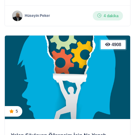
4 dakika
Hüseyin Peker
4908
5