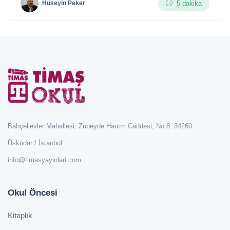
5 dakika
Hüseyin Peker
Bahçelievler Mahallesi, Zübeyde Hanım Caddesi, No:8. 34260
Üsküdar / İstanbul
info@timasyayinlari.com
Okul Öncesi
Kitaplık