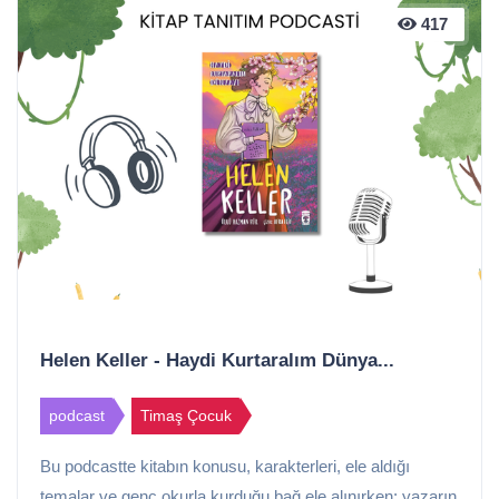
417
Helen Keller - Haydi Kurtaralım Dünya...
podcast
Timaş Çocuk
Bu podcastte kitabın konusu, karakterleri, ele aldığı
temalar ve genç okurla kurduğu bağ ele alınırken; yazarın