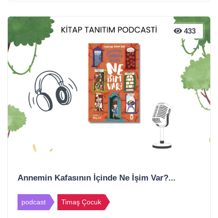
433
Annemin Kafasının İçinde Ne İşim Var?...
podcast
Timaş Çocuk