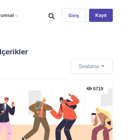
rumsal
Kayıt
Giriş
çerikler
Sıralama
6719