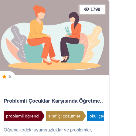
1799
5
Problemli Çocuklar Karşısında Öğretme...
problemli öğrenci
sınıf içi çözümler
okul çağı
Öğrencilerdeki uyumsuzluklar ve problemler,