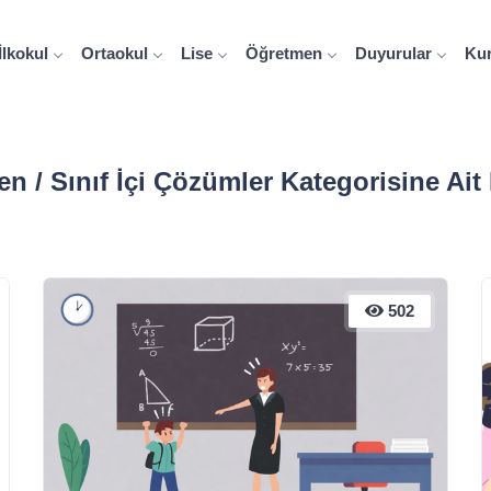
İlkokul
Ortaokul
Lise
Öğretmen
Duyurular
Ku
n / Sınıf İçi Çözümler Kategorisine Ait I
502