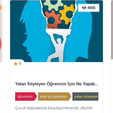
4905
5
Yalan Söyleyen Öğrencim İçin Ne Yapab...
öğretmen
sınıf içi çözümler
yalan söyleyen öğrenci
Çocuk başkalarıyla karşılaştırılmamalı, aleyhte