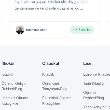
kıyaslamalar yaparak kıskançlık duygusunun
gelişmesine ve kendisiyle kıyaslanan ço ...
3 dakika
Hüseyin Peker
İlkokul
Ortaokul
Lise
Kitaplık
Kitaplık
Edebiyat Kitaplığ
Öğrenci Gelişim
Öğrencimi
Tarih Kitaplığı
Rehberi/Blog
Tanıyorum/Blog
Öğrenci
İnteraktif Okuma
Etkileşimli Okuma
Rehberi/Blog
Kitapçıkları
Kitapçıkları
Yazar Adayları İ