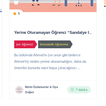
5
Yerine Oturamayan Öğrenci “Sandalye I...
zor öğrenci
kinestetik öğrenme
Bu bölümde Ahmet’in (ve onun gibi binlerce
Ahmet’in) neden yerine oturamadığını, daha da
önemlisi bununla nasıl başa çıkacağınızı ...
Metin Özdamarlar & Oya
7 dakika
Doğan