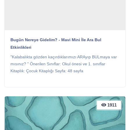
Bugün Nereye Gidelim? - Mavi Mini İle Ara Bul
Etkinlikleri
"Kalabalıkta gözden kaçırdıklarımızı ARAyıp BULmaya var
mısınız? " Önerilen Sınıflar: Okul önesi ve 1. sınıflar
Kitaplık: Çocuk Kitaplığı Sayfa: 48 sayfa
1911
1911