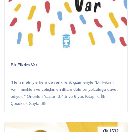
Bir Fikrim Var
"Hem metniyle hem de renk renk çizimleriyle “Bir Fikrim
Var” minikleri ve yetişkinleri ilham dolu bir yolculuğa davet
ediyor. " Önerilen Yaşlar: 3,4,5 ve 6 yaş Kitaplık: İlk
Çocukluk Sayfa: 88
1532
1532