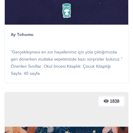
Ay Tohumu
"Gerçekleşmesi en zor hayallerimiz için yola çıktığımızda
geri dönerken mutlaka sepetimizde bazı sürprizler buluruz."
Önerilen Sınıflar: Okul öncesi Kitaplık: Çocuk Kitaplığı
Sayfa: 40 sayfa
1838
1838