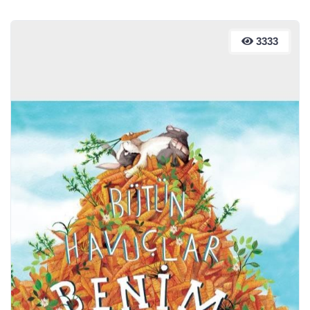
3333
3333