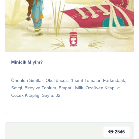
Minicik Miyim?
Önerilen Sınıflar: Okul öncesi, 1.sınıf Temalar: Farkındalık,
Sevgi, Birey ve Toplum, Empati, İyilik, Özgüven Kitaplık:
Çocuk Kitaplığı Sayfa: 32
2546
2546