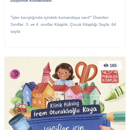
Düşünce Kumandası
"İşler karıştığında içindeki kumandaya sarıl!" Önerilen
Sınıflar: 3. ve 4. sınıflar Kitaplık: Çocuk Kitaplığı Sayfa: 64
sayfa
165
165