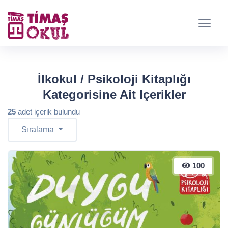
İlkokul / Psikoloji Kitaplığı
Kategorisine Ait Içerikler
25
adet içerik bulundu
Sıralama
100
100