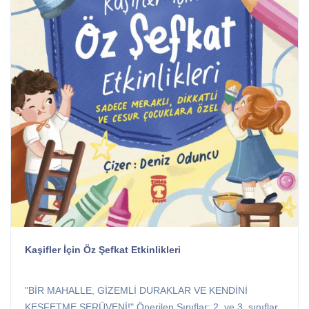
Kaşifler İçin Öz Şefkat Etkinlikleri
"BİR MAHALLE, GİZEMLİ DURAKLAR VE KENDİNİ
KEŞFETME SERÜVENİ!" Önerilen Sınıflar: 2. ve 3. sınıflar