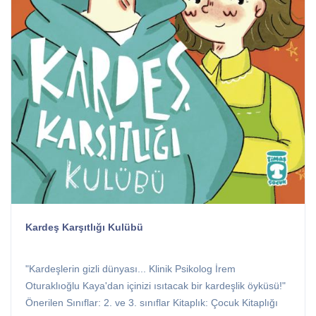
Kardeş Karşıtlığı Kulübü
"Kardeşlerin gizli dünyası... Klinik Psikolog İrem
Oturaklıoğlu Kaya'dan içinizi ısıtacak bir kardeşlik öyküsü!"
Önerilen Sınıflar: 2. ve 3. sınıflar Kitaplık: Çocuk Kitaplığı