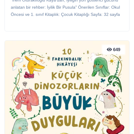
"İrem Oturaklıoğlu Kaya’dan, iyiliğin yön gösterici gücünü
anlatan bir rehber: İyilik Bir Pusula" Önerilen Sınıflar: Okul
Öncesi ve 1. sınıf Kitaplık: Çocuk Kitaplığı Sayfa: 32 sayfa
649
649