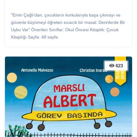
"Emin Çağlı’dan, çocukların korkularıyla başa çıkmayı ve
güvenle büyümeyi öğreten sıcacık bir masal: Derinlerde Bir
Uyku Var" Önerilen Sınıflar: Okul Öncesi Kitaplık: Çocuk
Kitaplığı Sayfa: 48 sayfa
623
623