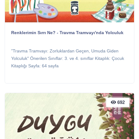
Renklerimin Sırrı Ne? - Travma Tramvayı'nda Yolculuk
"Travma Tramvayı: Zorluklardan Geçen, Umuda Giden
Yolculuk" Önerilen Sınıflar: 3. ve 4. sınıflar Kitaplık: Çocuk
Kitaplığı Sayfa: 64 sayfa
692
692