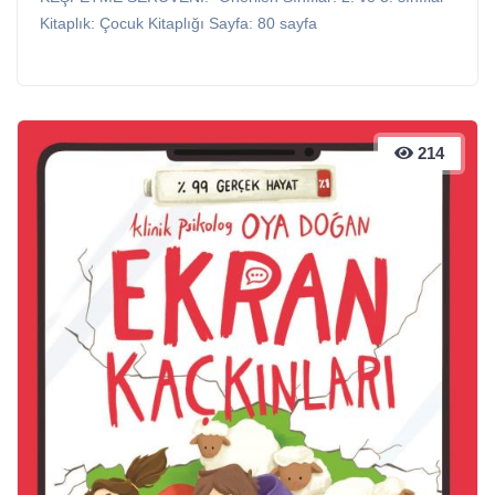
Kitaplık: Çocuk Kitaplığı Sayfa: 80 sayfa
214
214