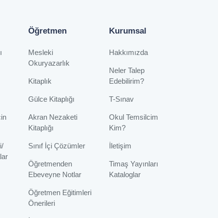
Öğretmen
Kurumsal
ı
Mesleki
Hakkımızda
Okuryazarlık
Neler Talep
Kitaplık
Edebilirim?
Gülce Kitaplığı
T-Sınav
çin
Akran Nezaketi
Okul Temsilcim
Kitaplığı
Kim?
i/
Sınıf İçi Çözümler
İletişim
lar
Öğretmenden
Timaş Yayınları
Ebeveyne Notlar
Kataloglar
Öğretmen Eğitimleri
Önerileri