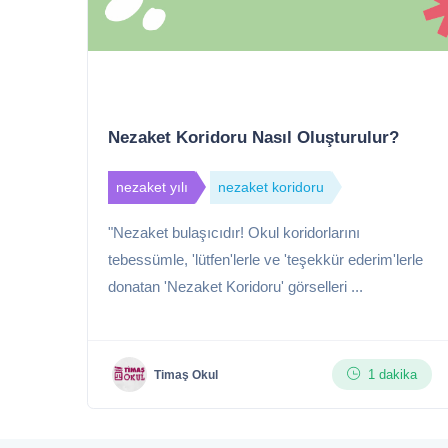
Nezaket Koridoru Nasıl Oluşturulur?
nezaket yılı
nezaket koridoru
"Nezaket bulaşıcıdır! Okul koridorlarını
tebessümle, 'lütfen'lerle ve 'teşekkür ederim'lerle
donatan 'Nezaket Koridoru' görselleri ...
1 dakika
Timaş Okul