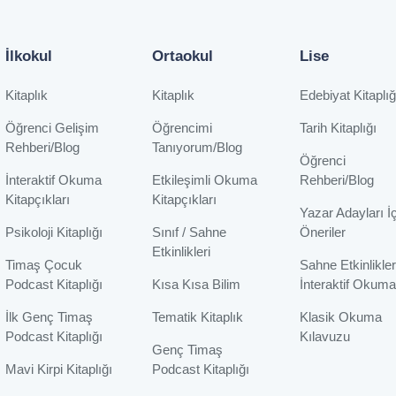
İlkokul
Ortaokul
Lise
Kitaplık
Kitaplık
Edebiyat Kitaplığ
Öğrenci Gelişim
Öğrencimi
Tarih Kitaplığı
Rehberi/Blog
Tanıyorum/Blog
Öğrenci
İnteraktif Okuma
Etkileşimli Okuma
Rehberi/Blog
Kitapçıkları
Kitapçıkları
Yazar Adayları İ
Psikoloji Kitaplığı
Sınıf / Sahne
Öneriler
Etkinlikleri
Timaş Çocuk
Sahne Etkinlikler
Podcast Kitaplığı
Kısa Kısa Bilim
İnteraktif Okuma
İlk Genç Timaş
Tematik Kitaplık
Klasik Okuma
Podcast Kitaplığı
Kılavuzu
Genç Timaş
Mavi Kirpi Kitaplığı
Podcast Kitaplığı