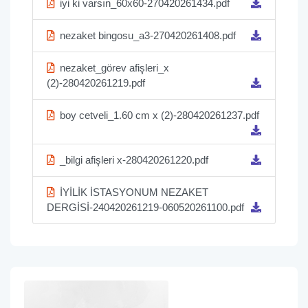
iyi ki varsın_60x60-270420261434.pdf
nezaket bingosu_a3-270420261408.pdf
nezaket_görev afişleri_x
(2)-280420261219.pdf
boy cetveli_1.60 cm x (2)-280420261237.pdf
_bilgi afişleri x-280420261220.pdf
İYİLİK İSTASYONUM NEZAKET
DERGİSİ-240420261219-060520261100.pdf