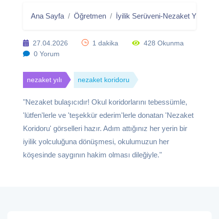
Ana Sayfa
Öğretmen
İyilik Serüveni-Nezaket Yılı
Ne
27.04.2026
1 dakika
428 Okunma
0 Yorum
nezaket yılı
nezaket koridoru
"Nezaket bulaşıcıdır! Okul koridorlarını tebessümle,
'lütfen'lerle ve 'teşekkür ederim'lerle donatan 'Nezaket
Koridoru' görselleri hazır. Adım attığınız her yerin bir
iyilik yolculuğuna dönüşmesi, okulumuzun her
köşesinde saygının hakim olması dileğiyle."