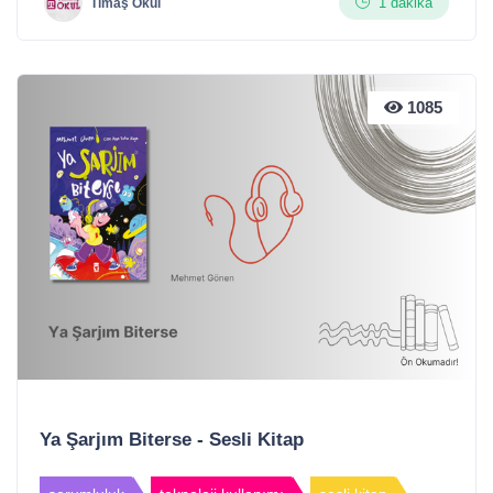
1 dakika
Timaş Okul
1085
Ya Şarjım Biterse - Sesli Kitap