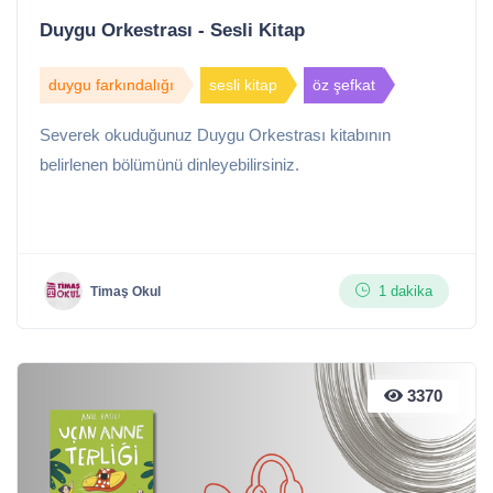
Duygu Orkestrası - Sesli Kitap
duygu farkındalığı
sesli kitap
öz şefkat
Severek okuduğunuz Duygu Orkestrası kitabının
belirlenen bölümünü dinleyebilirsiniz.
1 dakika
Timaş Okul
3370