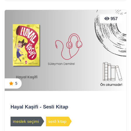
957
5
Hayal Kaşifi - Sesli Kitap
meslek seçimi
sesli kitap