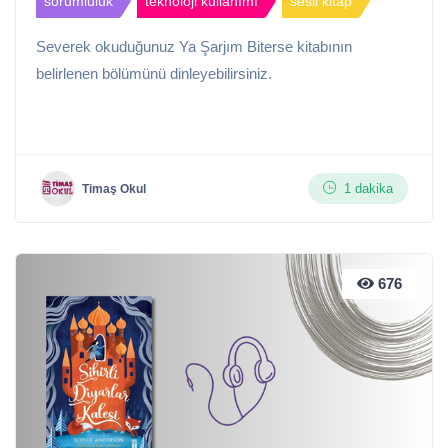
sorumluluk
teknoloji kullanımı
sesli kitap
Severek okuduğunuz Ya Şarjım Biterse kitabının
belirlenen bölümünü dinleyebilirsiniz.
1 dakika
Timaş Okul
676