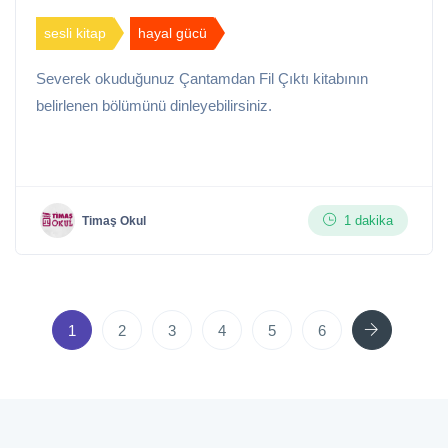
sesli kitap
hayal gücü
Severek okuduğunuz Çantamdan Fil Çıktı kitabının
belirlenen bölümünü dinleyebilirsiniz.
1 dakika
Timaş Okul
Next
1
2
3
4
5
6