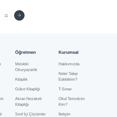
Next
11
Öğretmen
Kurumsal
ı
Mesleki
Hakkımızda
Okuryazarlık
Neler Talep
Kitaplık
Edebilirim?
Gülce Kitaplığı
T-Sınav
çin
Akran Nezaketi
Okul Temsilcim
Kitaplığı
Kim?
i/
Sınıf İçi Çözümler
İletişim