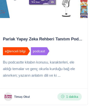
Parlak Yapay Zeka Rehberi Tanıtım Pod...
eğlenceli bilgi
podcast
Bu podcastte kitabın konusu, karakterleri, ele
aldığı temalar ve genç okurla kurduğu bağ ele
alınırken; yazarın anlatım dili ve ki ...
1 dakika
Timaş Okul