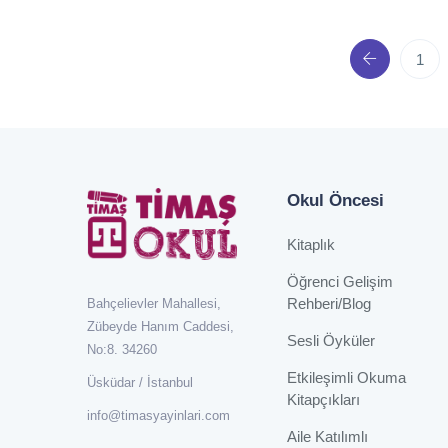
Previous
1
Okul Öncesi
Kitaplık
Öğrenci Gelişim
Rehberi/Blog
Bahçelievler Mahallesi,
Zübeyde Hanım Caddesi,
Sesli Öyküler
No:8. 34260
Etkileşimli Okuma
Üsküdar / İstanbul
Kitapçıkları
info@timasyayinlari.com
Aile Katılımlı