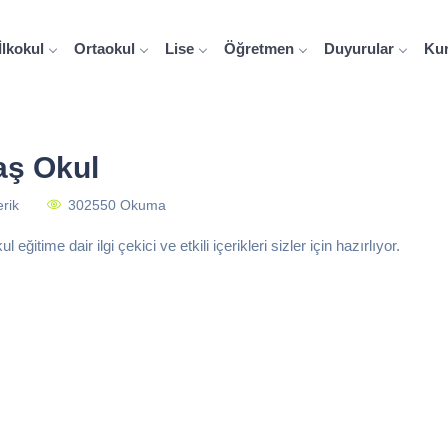
İlkokul
Ortaokul
Lise
Öğretmen
Duyurular
Ku
aş Okul
erik
302550 Okuma
 eğitime dair ilgi çekici ve etkili içerikleri sizler için hazırlıyor.