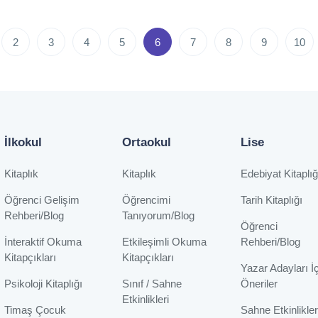
2
3
4
5
6
7
8
9
10
İlkokul
Ortaokul
Lise
Kitaplık
Kitaplık
Edebiyat Kitaplığ
Öğrenci Gelişim
Öğrencimi
Tarih Kitaplığı
Rehberi/Blog
Tanıyorum/Blog
Öğrenci
İnteraktif Okuma
Etkileşimli Okuma
Rehberi/Blog
Kitapçıkları
Kitapçıkları
Yazar Adayları İ
Psikoloji Kitaplığı
Sınıf / Sahne
Öneriler
Etkinlikleri
Timaş Çocuk
Sahne Etkinlikler