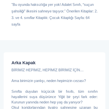
"Bu oyunda haksızlığa yer yok! Adalet Sınıfı, “suçun
şahsiliği” ilkesini sahneye taşıyor." Önerilen Kitaplar: 2.
3. ve 4. sınıflar Kitaplık: Çocuk Kitaplığı Sayfa: 64
sayfa
Arka Kapak
BİRİMİZ HEPİMİZ, HEPİMİZ BİRİMİZ İÇİN…
Ama birimizin yanlışı, neden hepimizin cezası?
Sınıfta duyulan küçücük bir fısıltı, tüm sınıfın
hayallerini suya düşürünce Yiğit bir şeyi fark eder:
Kurunun yanında neden hep yaş da yanıyor?
Okul koridorlarından tiyatro sahnesine uzanan bu