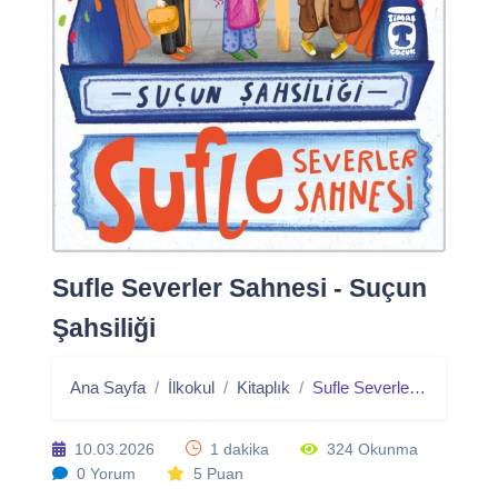
Sufle Severler Sahnesi - Suçun
Şahsiliği
Ana Sayfa
İlkokul
Kitaplık
Sufle Severler Sahnesi - Suçun Şahsiliği
10.03.2026
1 dakika
324 Okunma
0 Yorum
5 Puan