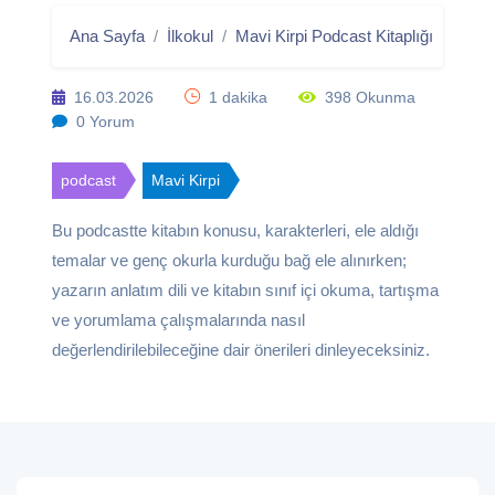
Ana Sayfa
İlkokul
Mavi Kirpi Podcast Kitaplığı
Popül
16.03.2026
1 dakika
398 Okunma
0 Yorum
podcast
Mavi Kirpi
Bu podcastte kitabın konusu, karakterleri, ele aldığı
temalar ve genç okurla kurduğu bağ ele alınırken;
yazarın anlatım dili ve kitabın sınıf içi okuma, tartışma
ve yorumlama çalışmalarında nasıl
değerlendirilebileceğine dair önerileri dinleyeceksiniz.