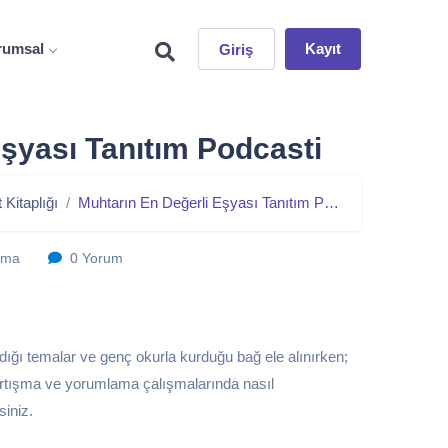
rumsal
Kayıt
Giriş
şyası Tanıtım Podcasti
Kitaplığı
Muhtarın En Değerli Eşyası Tanıtım Podcasti
nma
0 Yorum
ldığı temalar ve genç okurla kurduğu bağ ele alınırken;
 tartışma ve yorumlama çalışmalarında nasıl
siniz.