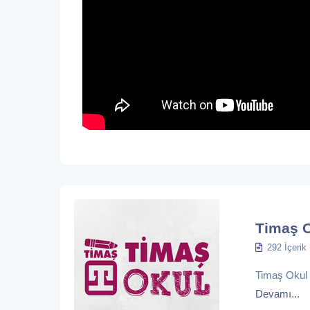
Timaş 
292 İçerik
Timaş Okul eğ
Devamı...