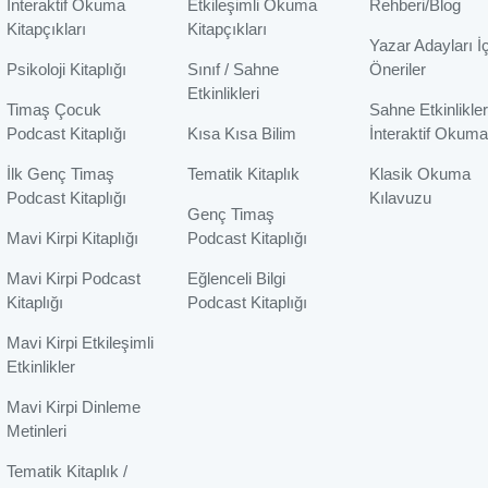
İnteraktif Okuma
Etkileşimli Okuma
Rehberi/Blog
Kitapçıkları
Kitapçıkları
Yazar Adayları İ
Psikoloji Kitaplığı
Sınıf / Sahne
Öneriler
Etkinlikleri
Timaş Çocuk
Sahne Etkinlikler
Podcast Kitaplığı
Kısa Kısa Bilim
İnteraktif Okuma
İlk Genç Timaş
Tematik Kitaplık
Klasik Okuma
Podcast Kitaplığı
Kılavuzu
Genç Timaş
Mavi Kirpi Kitaplığı
Podcast Kitaplığı
Mavi Kirpi Podcast
Eğlenceli Bilgi
Kitaplığı
Podcast Kitaplığı
Mavi Kirpi Etkileşimli
Etkinlikler
Mavi Kirpi Dinleme
Metinleri
Tematik Kitaplık /