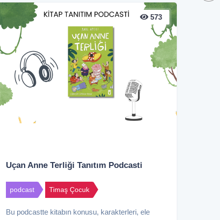
573
Uçan Anne Terliği Tanıtım Podcasti
podcast
Timaş Çocuk
Bu podcastte kitabın konusu, karakterleri, ele