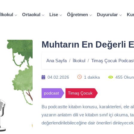
İlkokul
Ortaokul
Lise
Öğretmen
Duyurular
Ku
Muhtarın En Değerli E
Ana Sayfa
İlkokul
Timaş Çocuk Podcast 
04.02.2026
1 dakika
455 Oku
podcast
Timaş Çocuk
Bu podcastte kitabın konusu, karakterleri, ele a
yazarın anlatım dili ve kitabın sınıf içi okuma,
değerlendirilebileceğine dair önerileri dinleyecek