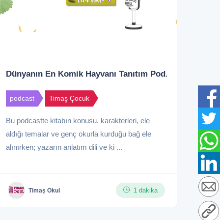
Dünyanın En Komik Hayvanı Tanıtım Pod...
podcast
Timaş Çocuk
Bu podcastte kitabın konusu, karakterleri, ele
aldığı temalar ve genç okurla kurduğu bağ ele
alınırken; yazarın anlatım dili ve ki ...
1 dakika
Timaş Okul