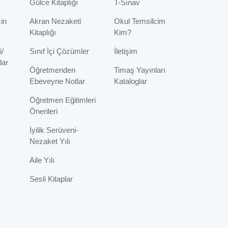
Gülce Kitaplığı
T-Sınav
çin
Akran Nezaketi
Okul Temsilcim
Kitaplığı
Kim?
i/
Sınıf İçi Çözümler
İletişim
lar
Öğretmenden
Timaş Yayınları
Ebeveyne Notlar
Kataloglar
Öğretmen Eğitimleri
Önerileri
İyilik Serüveni-
Nezaket Yılı
Aile Yılı
Sesli Kitaplar