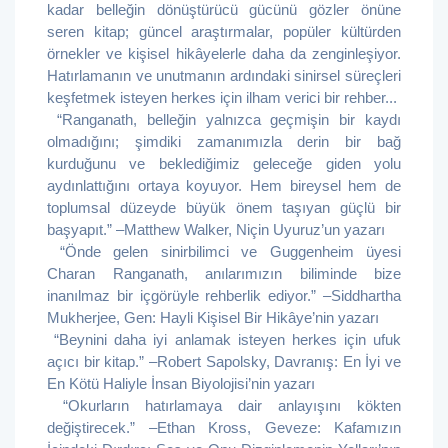
kadar belleğin dönüştürücü gücünü gözler önüne
seren kitap; güncel araştırmalar, popüler kültürden
örnekler ve kişisel hikâyelerle daha da zenginleşiyor.
Hatırlamanın ve unutmanın ardındaki sinirsel süreçleri
keşfetmek isteyen herkes için ilham verici bir rehber...
“Ranganath, belleğin yalnızca geçmişin bir kaydı
olmadığını; şimdiki zamanımızla derin bir bağ
kurduğunu ve beklediğimiz geleceğe giden yolu
aydınlattığını ortaya koyuyor. Hem bireysel hem de
toplumsal düzeyde büyük önem taşıyan güçlü bir
başyapıt.” –Matthew Walker, Niçin Uyuruz’un yazarı
“Önde gelen sinirbilimci ve Guggenheim üyesi
Charan Ranganath, anılarımızın biliminde bize
inanılmaz bir içgörüyle rehberlik ediyor.” –Siddhartha
Mukherjee, Gen: Hayli Kişisel Bir Hikâye’nin yazarı
“Beynini daha iyi anlamak isteyen herkes için ufuk
açıcı bir kitap.” –Robert Sapolsky, Davranış: En İyi ve
En Kötü Haliyle İnsan Biyolojisi’nin yazarı
“Okurların hatırlamaya dair anlayışını kökten
değiştirecek.” –Ethan Kross, Geveze: Kafamızın