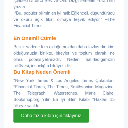
İçindeki Dırdırcı Ses ve Onu Dizginlemenin Yolları’nın
yazarı
“Bu, popüler bilimin en iyi hali: Eğlenceli, düşündürücü
ve okuru açık fikirli olmaya teşvik ediyor.” –The
Financial Times
En Önemli Cümle
Bellek sadece kim olduğumuzdan daha fazlasıdır; kim
olduğumuzla birlikte, bireyler ve toplum olarak, ne
olma potansiyelimizdir. Neden hatırladığımızın
hikâyesi, insanlığın hikâyesidir.
Bu Kitap Neden Önemli
*New York Times & Los Angeles Times Çoksatanı
*Financial Times, The Times, Smithsonian Magazine,
The Telegraph, Waterstones, Marie Claire,
Bookshop.org Yılın En İyi Bilim Kitabı *Hakları 15
ülkeye satıldı.
Daha fazla kitap için tıklayınız