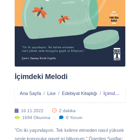
İçimdeki Melodi
Ana Sayfa
Lise
Edebiyat Kitaplığı
İçimdeki Melodi
16.11.2022
2 dakika
1694 Okunma
0 Yorum
"On iki yaşındayım. Tek kelime etmeden nasıl yüksek
sesle konuşulur gayet iyi biliyorum." Önerilen Sınıflar: