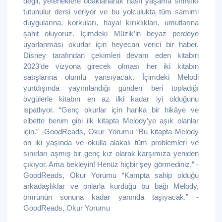
değil, yeteneklere odaklanarak nasıl yaşama sımsıkı
tutunulur dersi veriyor ve bu yolculukta tüm samimi
duygularına, korkuları, hayal kırıklıkları, umutlarına
şahit oluyoruz. İçimdeki Müzik’in beyaz perdeye
uyarlanması okurlar için heyecan verici bir haber.
Disney tarafından çekimleri devam eden kitabın
2023’de vizyona girecek olması her iki kitabın
satışlarına olumlu yansıyacak. İçimdeki Melodi
yurtdışında yayımlandığı günden beri topladığı
övgülerle kitabın en az ilki kadar iyi olduğunu
ispatlıyor. “Genç okurlar için harika bir hikâye ve
elbette benim gibi ilk kitapta Melody’ye aşık olanlar
için.” -GoodReads, Okur Yorumu “Bu kitapta Melody
on iki yaşında ve okulla alakalı tüm problemleri ve
sınırları aşmış bir genç kız olarak karşımıza yeniden
çıkıyor. Ama bekleyin! Henüz hiçbir şey görmediniz.” -
GoodReads, Okur Yorumu “Kampta sahip olduğu
arkadaşlıklar ve onlarla kurduğu bu bağı Melody,
ömrünün sonuna kadar yanında taşıyacak.” -
GoodReads, Okur Yorumu