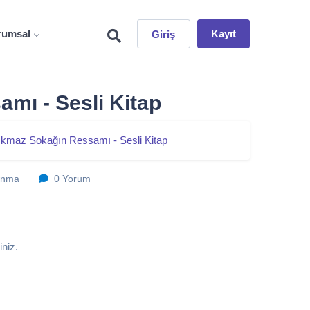
rumsal
Kayıt
Giriş
mı - Sesli Kitap
ıkmaz Sokağın Ressamı - Sesli Kitap
unma
0 Yorum
iniz.