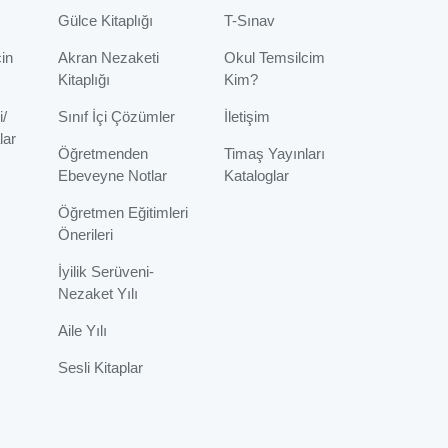
Gülce Kitaplığı
T-Sınav
çin
Akran Nezaketi
Okul Temsilcim
Kitaplığı
Kim?
i/
Sınıf İçi Çözümler
İletişim
lar
Öğretmenden
Timaş Yayınları
Ebeveyne Notlar
Kataloglar
Öğretmen Eğitimleri
Önerileri
İyilik Serüveni-
Nezaket Yılı
Aile Yılı
Sesli Kitaplar