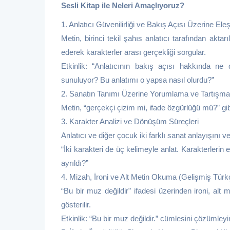
Sesli Kitap ile Neleri Amaçlıyoruz?
1. Anlatıcı Güvenilirliği ve Bakış Açısı Üzerine El
Metin, birinci tekil şahıs anlatıcı tarafından aktarı
ederek karakterler arası gerçekliği sorgular.
Etkinlik: “Anlatıcının bakış açısı hakkında ne
sunuluyor? Bu anlatımı o yapsa nasıl olurdu?”
2. Sanatın Tanımı Üzerine Yorumlama ve Tartışma (
Metin, “gerçekçi çizim mi, ifade özgürlüğü mü?” gibi
3. Karakter Analizi ve Dönüşüm Süreçleri
Anlatıcı ve diğer çocuk iki farklı sanat anlayışını ve
“İki karakteri de üç kelimeyle anlat. Karakterlerin e
ayrıldı?”
4. Mizah, İroni ve Alt Metin Okuma (Gelişmiş Tür
“Bu bir muz değildir” ifadesi üzerinden ironi, al
gösterilir.
Etkinlik: “Bu bir muz değildir.” cümlesini çözümleyi