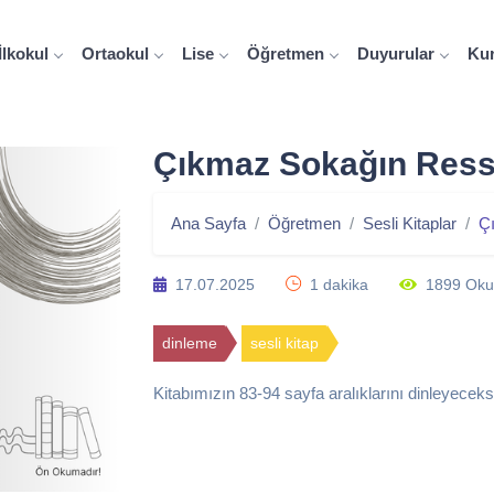
İlkokul
Ortaokul
Lise
Öğretmen
Duyurular
Ku
Çıkmaz Sokağın Ressa
Ana Sayfa
Öğretmen
Sesli Kitaplar
Ç
17.07.2025
1 dakika
1899 Ok
dinleme
sesli kitap
Kitabımızın 83-94 sayfa aralıklarını dinleyeceks