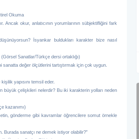
eştirel Okuma
lır. Ancak okur, anlatıcının yorumlarının sübjektifliğini fark
 düşünüyorsun? İsyankar buldukları karakter bize nasıl
Görsel Sanatlar/Türkçe dersi ortaklığı)
 sanatta değer ölçütlerini tartıştırmak için çok uygun.
 kişilik yapısını temsil eder.
n büyük çelişkileri nelerdir? Bu iki karakterin yolları neden
kçe kazanımı)
t metin, gönderme gibi kavramlar öğrencilere somut örnekle
n. Burada sanatçı ne demek istiyor olabilir?”