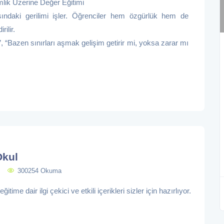
mlik Üzerine Değer Eğitimi
rasındaki gerilimi işler. Öğrenciler hem özgürlük hem de
ilir.
“Bazen sınırları aşmak gelişim getirir mi, yoksa zarar mı
Okul
300254 Okuma
itime dair ilgi çekici ve etkili içerikleri sizler için hazırlıyor.