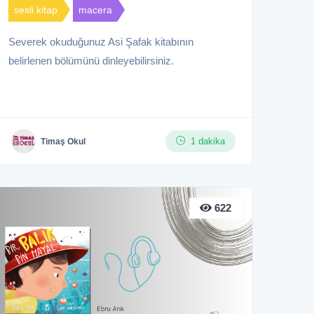
sesli kitap
macera
Severek okuduğunuz Asi Şafak kitabının
belirlenen bölümünü dinleyebilirsiniz.
1 dakika
Timaş Okul
622