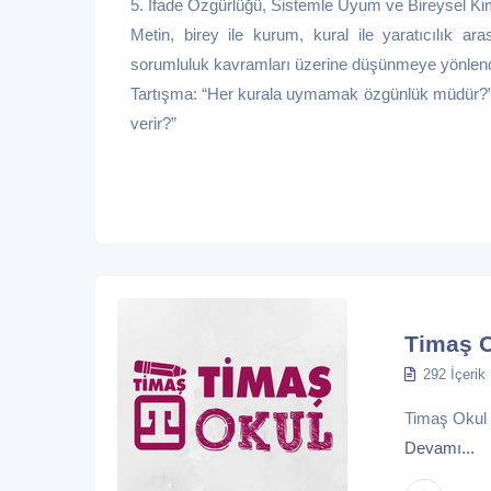
5. İfade Özgürlüğü, Sistemle Uyum ve Bireysel Ki
Metin, birey ile kurum, kural ile yaratıcılık a
sorumluluk kavramları üzerine düşünmeye yönlendir
Tartışma: “Her kurala uymamak özgünlük müdür?”, 
verir?”
Timaş 
292 İçerik
Timaş Okul eğ
Devamı...