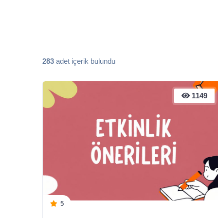
283
adet içerik bulundu
1149
5