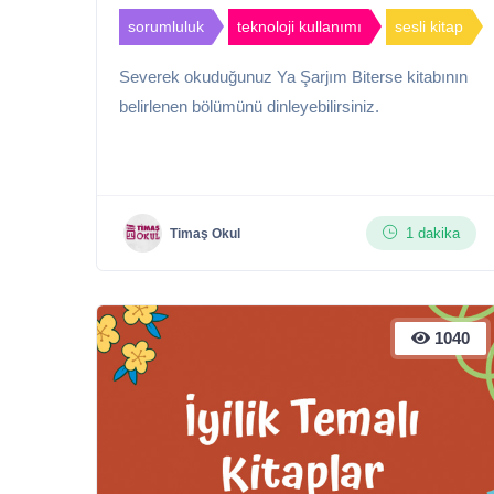
sorumluluk
teknoloji kullanımı
sesli kitap
Severek okuduğunuz Ya Şarjım Biterse kitabının
belirlenen bölümünü dinleyebilirsiniz.
1 dakika
Timaş Okul
1040