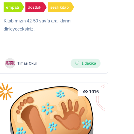
empati
dostluk
sesli kitap
Kitabımızın 42-50 sayfa aralıklarını
dinleyeceksiniz.
1 dakika
Timaş Okul
1016