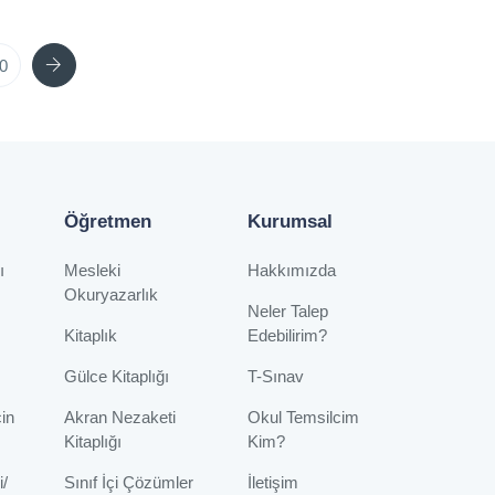
Next
0
Öğretmen
Kurumsal
ı
Mesleki
Hakkımızda
Okuryazarlık
Neler Talep
Kitaplık
Edebilirim?
Gülce Kitaplığı
T-Sınav
çin
Akran Nezaketi
Okul Temsilcim
Kitaplığı
Kim?
i/
Sınıf İçi Çözümler
İletişim