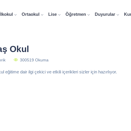
İlkokul
Ortaokul
Lise
Öğretmen
Duyurular
Ku
aş Okul
erik
300519 Okuma
 eğitime dair ilgi çekici ve etkili içerikleri sizler için hazırlıyor.