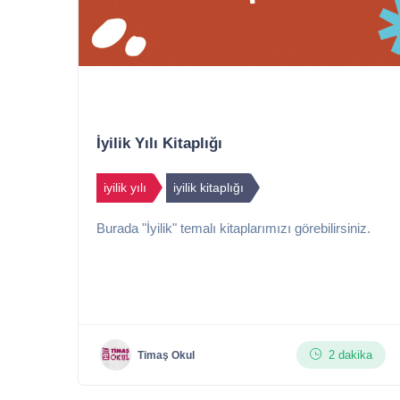
İyilik Yılı Kitaplığı
iyilik yılı
iyilik kitaplığı
Burada "İyilik" temalı kitaplarımızı görebilirsiniz.
2 dakika
Timaş Okul