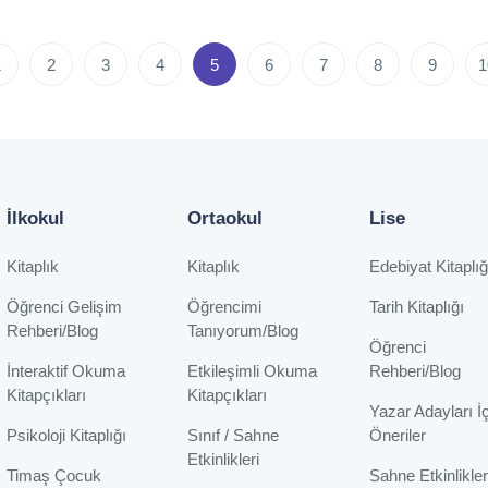
us
1
2
3
4
5
6
7
8
9
1
İlkokul
Ortaokul
Lise
Kitaplık
Kitaplık
Edebiyat Kitaplığ
Öğrenci Gelişim
Öğrencimi
Tarih Kitaplığı
Rehberi/Blog
Tanıyorum/Blog
Öğrenci
İnteraktif Okuma
Etkileşimli Okuma
Rehberi/Blog
Kitapçıkları
Kitapçıkları
Yazar Adayları İ
Psikoloji Kitaplığı
Sınıf / Sahne
Öneriler
Etkinlikleri
Timaş Çocuk
Sahne Etkinlikler